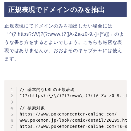
正規表現でドメインのみを抽出
正規表現にてドメインのみを抽出したい場合には
「^(?:https?:\/\/)?(?:www.)?([A-Za-z0-9.-]+[^\/])」のよ
うな書き方をするとよいでしょう。こちらも厳密な表
現ではありませんが、おおよそのキャプチャには使え
ます。
// 基本的なURLの正規表現

^(?:https?:\/\/)?(?:www\.)?([A-Za-z0-9.-]+[
// 検索対象

https://www.pokemoncenter-online.com/

www.pokemon.jp/look/comic/detail/20195.html
https://www.pokemoncenter-online.com/?s=spe