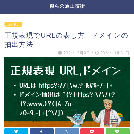
僕らの適正技術
正規表現
正規表現でURLの表し方 | ドメインの
抽出方法
2024年3月9日
/
2024年3月31日