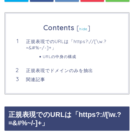
Contents
[
]
hide
正規表現でのURLは「https?://[\w.?
=&#%~/-]+」
URLの中身の構成
正規表現でドメインのみを抽出
関連記事
正規表現でのURLは「https?://[\w.?
=&#%~/-]+」