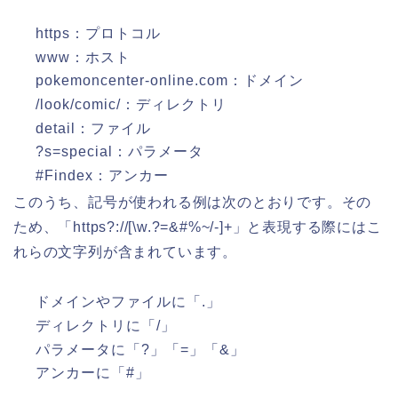
https：プロトコル
www：ホスト
pokemoncenter-online.com：ドメイン
/look/comic/：ディレクトリ
detail：ファイル
?s=special：パラメータ
#Findex：アンカー
このうち、記号が使われる例は次のとおりです。その
ため、「https?://[\w.?=&#%~/-]+」と表現する際にはこ
れらの文字列が含まれています。
ドメインやファイルに「.」
ディレクトリに「/」
パラメータに「?」「=」「&」
アンカーに「#」