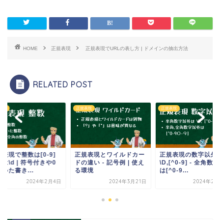
HOME
正規表現
正規表現でURLの表し方 | ドメインの抽出方法
RELATED POST
表現
正規表現
正規表現
表現で整数は[0-9]
正規表現とワイルドカー
正規表現の数字以外
は\d | 符号付きや0
ドの違い - 記号例 | 使え
\D,[^0-9] - 全角数
いた書き...
る環境
は[^0-9...
2024年2月4日
2024年3月21日
2024年2月