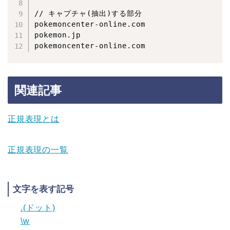
// キャプチャ(抽出)する部分

pokemoncenter-online.com

pokemon.jp

pokemoncenter-online.com
関連記事
正規表現とは
正規表現の一覧
文字を表す記号
.(ドット)
\w