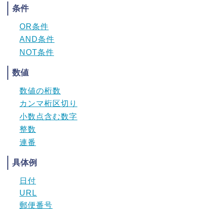
条件
OR条件
AND条件
NOT条件
数値
数値の桁数
カンマ桁区切り
小数点含む数字
整数
連番
具体例
日付
URL
郵便番号